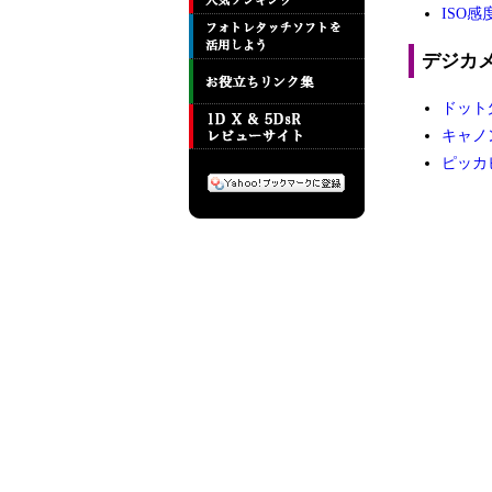
ISO感
デジカ
ドット
キャノ
ピッカ